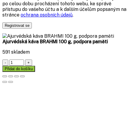
po celou dobu procházení tohoto webu, ke správě
přístupu do vašeho účtu a k dalším účelům popsaným na
stránce
ochrana osobních údajů
.
Registrovat se
Ajurvédská káva BRAHMI 100 g, podpora paměti
591 skladem
Ajurvédská
káva
Přidat do košíku
BRAHMI
100
g,
podpora
paměti
množství