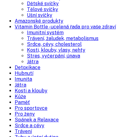
Dětské svíčky
Tělové svíčky
Ušní svíčky
Amazonské produkty
Vitamin Bottle - ucelená řada pro vaše zdraví
Imunitní systém
Trávení, žaludek, metabolismus
Srdce, cévy, cholesterol
Kosti, klouby, vlasy, nehty
Stres, vyčerpání, únava
Játra
Detoxikace
Hubnutí
Imunita
Játra
Kosti a klouby
Kůže
Paměť
Pro sportovce
Pro ženy
Spánek a Relaxace
Srdce a cévy
Trávení