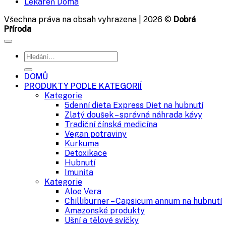
Lekáreň Doma
94 Kč.
79 Kč.
Všechna práva na obsah vyhrazena | 2026 ©
Dobrá
Příroda
Hledat:
DOMŮ
PRODUKTY PODLE KATEGORIÍ
Kategorie
5denní dieta Express Diet na hubnutí
Zlatý doušek – správná náhrada kávy
Tradiční čínská medicína
Vegan potraviny
Kurkuma
Detoxikace
Hubnutí
Imunita
Kategorie
Aloe Vera
Chilliburner – Capsicum annum na hubnutí
Amazonské produkty
Ušní a tělové svíčky