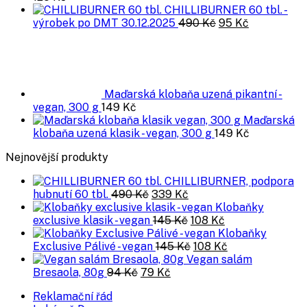
CHILLIBURNER 60 tbl. -
Původní
Aktuální
výrobek po DMT 30.12.2025
490
Kč
95
Kč
cena
cena
byla:
je:
490 Kč.
95 Kč.
Maďarská klobaňa uzená pikantní -
vegan, 300 g
149
Kč
Maďarská
klobaňa uzená klasik - vegan, 300 g
149
Kč
Nejnovější produkty
CHILLIBURNER, podpora
Původní
Aktuální
hubnutí 60 tbl.
490
Kč
339
Kč
cena
cena
Klobaňky
byla:
je:
Původní
Aktuální
exclusive klasik - vegan
145
Kč
108
Kč
490 Kč.
339 Kč.
cena
cena
Klobaňky
byla:
Původní
je:
Aktuální
Exclusive Pálivé - vegan
145
Kč
108
Kč
145 Kč.
cena
108 Kč.
cena
Vegan salám
Původní
Aktuální
byla:
je:
Bresaola, 80g
94
Kč
79
Kč
cena
cena
145 Kč.
108 Kč.
Reklamační řád
byla:
je: