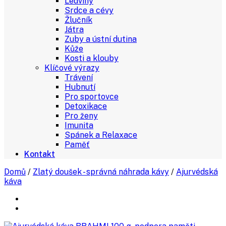
Ledviny
Srdce a cévy
Žlučník
Játra
Zuby a ústní dutina
Kůže
Kosti a klouby
Klíčové výrazy
Trávení
Hubnutí
Pro sportovce
Detoxikace
Pro ženy
Imunita
Spánek a Relaxace
Paměť
Kontakt
Domů
/
Zlatý doušek - správná náhrada kávy
/
Ajurvédská
káva