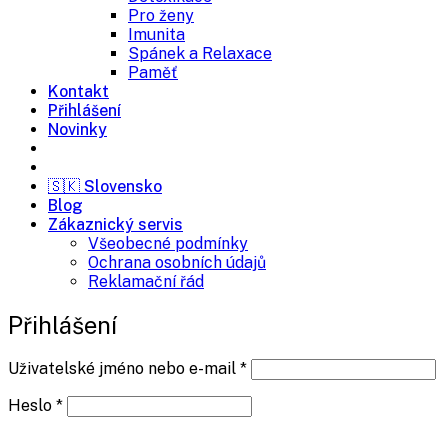
Pro ženy
Imunita
Spánek a Relaxace
Paměť
Kontakt
Přihlášení
Novinky
Volejte na 734 720 260
🇸🇰 Slovensko
Blog
Zákaznický servis
Všeobecné podmínky
Ochrana osobních údajů
Reklamační řád
Přihlášení
Povinné
Uživatelské jméno nebo e-mail
*
Povinné
Heslo
*