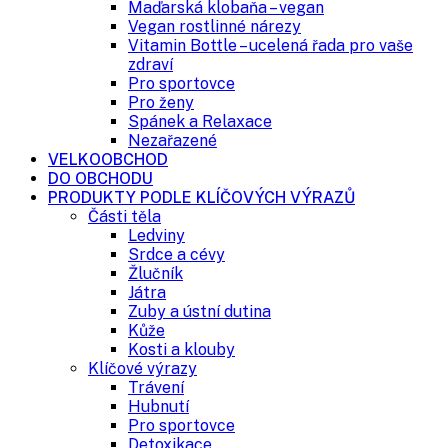
Maďarská klobaňa – vegan
Vegan rostlinné nárezy
Vitamin Bottle – ucelená řada pro vaše
zdraví
Pro sportovce
Pro ženy
Spánek a Relaxace
Nezařazené
VELKOOBCHOD
DO OBCHODU
PRODUKTY PODLE KLÍČOVÝCH VÝRAZŮ
Části těla
Ledviny
Srdce a cévy
Žlučník
Játra
Zuby a ústní dutina
Kůže
Kosti a klouby
Klíčové výrazy
Trávení
Hubnutí
Pro sportovce
Detoxikace