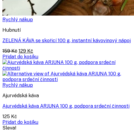
Rychlý nákup
Hubnutí
ZELENÁ KÁVA se skořicí 100 g, instantní kávovinový nápoj
Původní
Aktuální
159
Kč
129
Kč
cena
cena
Přidat do košíku
byla:
je:
159 Kč.
129 Kč.
Rychlý nákup
Ajurvédská káva
Ajurvédská káva ARJUNA 100 g, podpora srdeční činnosti
125
Kč
Přidat do košíku
Sleva!