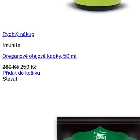
Rychlý nákup
Imunita
Oreganové olejové kapky, 50 ml
Původní
Aktuální
280
Kč
259
Kč
cena
cena
Přidat do košíku
byla:
je:
Sleva!
280 Kč.
259 Kč.