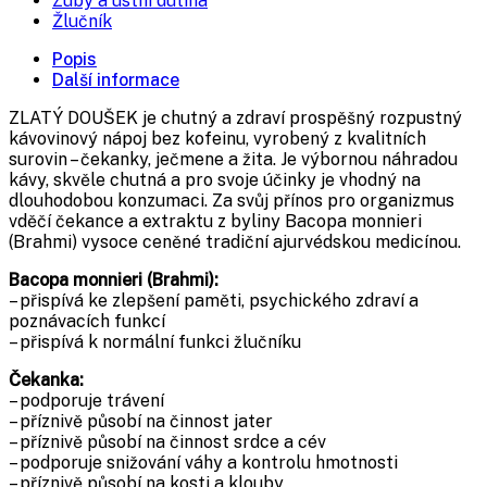
Zuby a ústní dutina
Žlučník
Popis
Další informace
ZLATÝ DOUŠEK je chutný a zdraví prospěšný rozpustný
kávovinový nápoj bez kofeinu, vyrobený z kvalitních
surovin – čekanky, ječmene a žita. Je výbornou náhradou
kávy, skvěle chutná a pro svoje účinky je vhodný na
dlouhodobou konzumaci. Za svůj přínos pro organizmus
vděčí čekance a extraktu z byliny Bacopa monnieri
(Brahmi) vysoce ceněné tradiční ajurvédskou medicínou.
Bacopa monnieri (Brahmi):
– přispívá ke zlepšení paměti, psychického zdraví a
poznávacích funkcí
– přispívá k normální funkci žlučníku
Čekanka:
– podporuje trávení
– příznivě působí na činnost jater
– příznivě působí na činnost srdce a cév
– podporuje snižování váhy a kontrolu hmotnosti
– příznivě působí na kosti a klouby