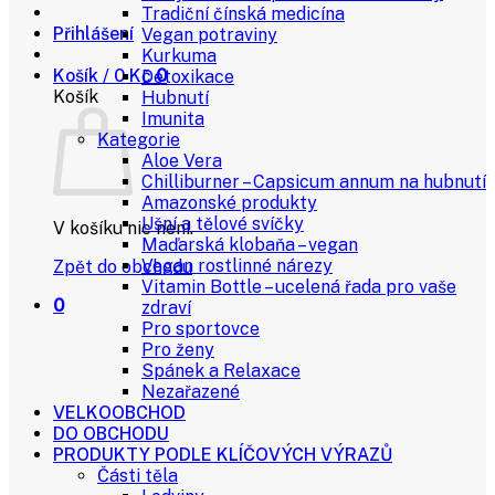
Tradiční čínská medicína
Přihlášení
Vegan potraviny
Kurkuma
Košík /
0
Kč
0
Detoxikace
Košík
Hubnutí
Imunita
Kategorie
Aloe Vera
Chilliburner – Capsicum annum na hubnutí
Amazonské produkty
Ušní a tělové svíčky
V košíku nic není.
Maďarská klobaňa – vegan
Vegan rostlinné nárezy
Zpět do obchodu
Vitamin Bottle – ucelená řada pro vaše
0
zdraví
Pro sportovce
Pro ženy
Spánek a Relaxace
Nezařazené
VELKOOBCHOD
DO OBCHODU
PRODUKTY PODLE KLÍČOVÝCH VÝRAZŮ
Části těla