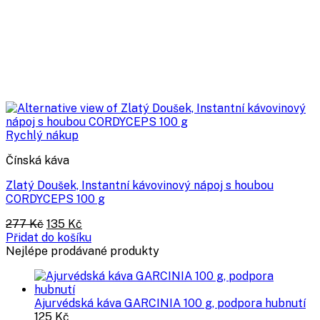
Rychlý nákup
Čínská káva
Zlatý Doušek, Instantní kávovinový nápoj s houbou
CORDYCEPS 100 g
Původní
Aktuální
277
Kč
135
Kč
cena
cena
Přidat do košíku
byla:
je:
Nejlépe prodávané produkty
277 Kč.
135 Kč.
Ajurvédská káva GARCINIA 100 g, podpora hubnutí
125
Kč