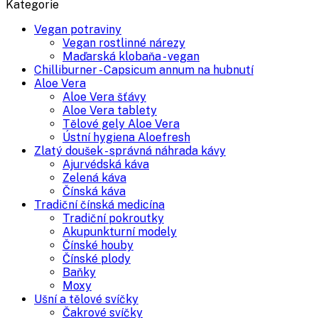
podpora
Kategorie
paměti
množství
Vegan potraviny
Vegan rostlinné nárezy
Maďarská klobaňa - vegan
Chilliburner - Capsicum annum na hubnutí
Aloe Vera
Aloe Vera šťávy
Aloe Vera tablety
Tělové gely Aloe Vera
Ústní hygiena Aloefresh
Zlatý doušek - správná náhrada kávy
Ajurvédská káva
Zelená káva
Čínská káva
Tradiční čínská medicína
Tradiční pokroutky
Akupunkturní modely
Čínské houby
Čínské plody
Baňky
Moxy
Ušní a tělové svíčky
Čakrové svíčky