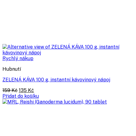
Rychlý nákup
Hubnutí
ZELENÁ KÁVA 100 g, instantní kávovinový nápoj
Původní
Aktuální
159
Kč
135
Kč
cena
cena
Přidat do košíku
byla:
je:
159 Kč.
135 Kč.