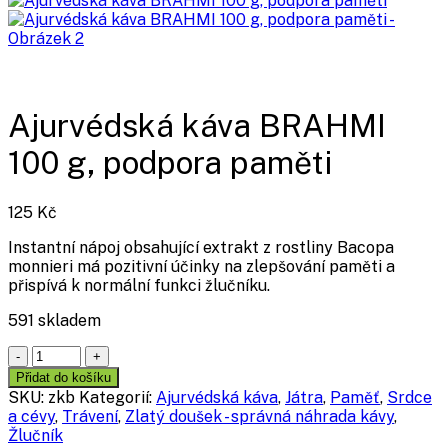
Ajurvédská káva BRAHMI
100 g, podpora paměti
125
Kč
Instantní nápoj obsahující extrakt z rostliny Bacopa
monnieri má pozitivní účinky na zlepšování paměti a
přispívá k normální funkci žlučníku.
591 skladem
Ajurvédská
káva
Přidat do košíku
BRAHMI
SKU:
zkb
Kategorií:
Ajurvédská káva
,
Játra
,
Paměť
,
Srdce
100
a cévy
,
Trávení
,
Zlatý doušek - správná náhrada kávy
,
g,
Žlučník