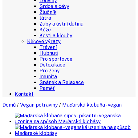
Ledviny
Srdce a cévy
Žlučník
Játra
Zuby a ústní dutina
Kůže
Kosti a klouby
Klíčové výrazy
Trávení
Hubnutí
Pro sportovce
Detoxikace
Pro ženy
Imunita
Spánek a Relaxace
Paměť
Kontakt
Domů
/
Vegan potraviny
/
Maďarská klobaňa - vegan