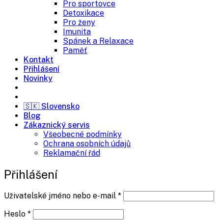
Pro sportovce
Detoxikace
Pro ženy
Imunita
Spánek a Relaxace
Paměť
Kontakt
Přihlášení
Novinky
Volejte na 734 720 260
🇸🇰 Slovensko
Blog
Zákaznický servis
Všeobecné podmínky
Ochrana osobních údajů
Reklamační řád
Přihlášení
Povinné
Uživatelské jméno nebo e-mail
*
Povinné
Heslo
*