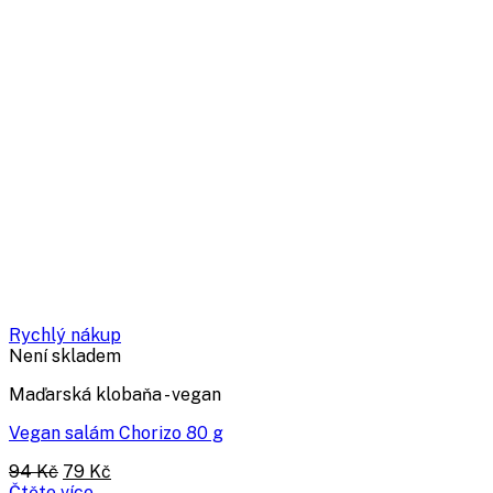
Rychlý nákup
Není skladem
Maďarská klobaňa - vegan
Vegan salám Chorizo 80 g
Původní
Aktuální
94
Kč
79
Kč
cena
cena
Čtěte více