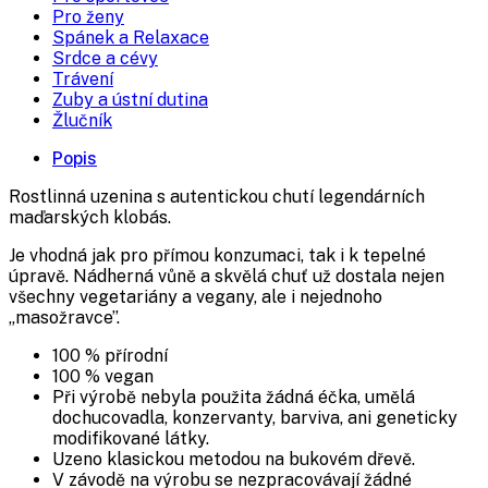
Pro ženy
Spánek a Relaxace
Srdce a cévy
Trávení
Zuby a ústní dutina
Žlučník
Popis
Rostlinná uzenina s autentickou chutí legendárních
maďarských klobás.
Je vhodná jak pro přímou konzumaci, tak i k tepelné
úpravě. Nádherná vůně a skvělá chuť už dostala nejen
všechny vegetariány a vegany, ale i nejednoho
„masožravce”.
100 % přírodní
100 % vegan
Při výrobě nebyla použita žádná éčka, umělá
dochucovadla, konzervanty, barviva, ani geneticky
modifikované látky.
Uzeno klasickou metodou na bukovém dřevě.
V závodě na výrobu se nezpracovávají žádné