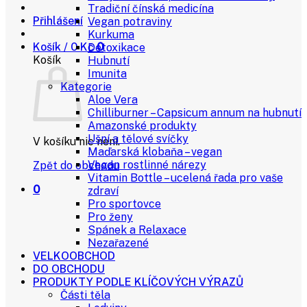
Tradiční čínská medicína
Přihlášení
Vegan potraviny
Kurkuma
Košík /
0
Kč
0
Detoxikace
Košík
Hubnutí
Imunita
Kategorie
Aloe Vera
Chilliburner – Capsicum annum na hubnutí
Amazonské produkty
Ušní a tělové svíčky
V košíku nic není.
Maďarská klobaňa – vegan
Vegan rostlinné nárezy
Zpět do obchodu
Vitamin Bottle – ucelená řada pro vaše
0
zdraví
Pro sportovce
Pro ženy
Spánek a Relaxace
Nezařazené
VELKOOBCHOD
DO OBCHODU
PRODUKTY PODLE KLÍČOVÝCH VÝRAZŮ
Části těla