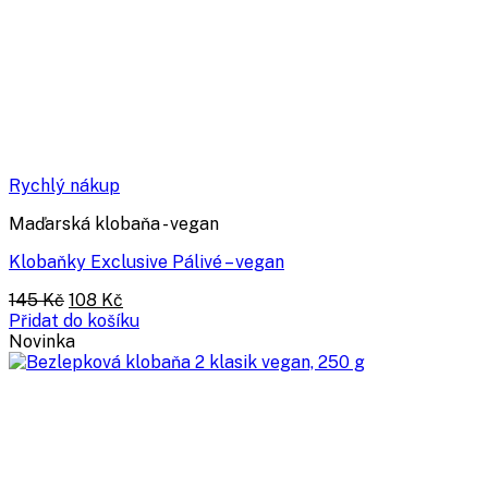
Rychlý nákup
Maďarská klobaňa - vegan
Klobaňky Exclusive Pálivé – vegan
Původní
Aktuální
145
Kč
108
Kč
cena
cena
Přidat do košíku
byla:
je:
Novinka
145 Kč.
108 Kč.