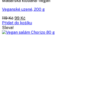
Maďarská klobaňa - vegan
Veganské uzené, 200 g
Původní
Aktuální
119
Kč
99
Kč
cena
cena
Přidat do košíku
byla:
je:
Sleva!
119 Kč.
99 Kč.