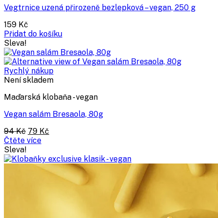
Vegtrnice uzená přirozeně bezlepková – vegan, 250 g
159
Kč
Přidat do košíku
Sleva!
Rychlý nákup
Není skladem
Maďarská klobaňa - vegan
Vegan salám Bresaola, 80g
Původní
Aktuální
94
Kč
79
Kč
cena
cena
Čtěte více
byla:
je:
Sleva!
94 Kč.
79 Kč.