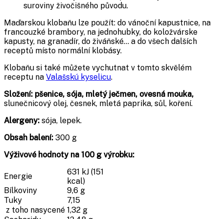
suroviny živočišného původu.
Maďarskou klobaňu lze použít: do vánoční kapustnice, na
francouzké brambory, na jednohubky, do koložvárske
kapusty, na granadír, do živáňské… a do všech dalších
receptů místo normální klobásy.
Klobaňu si také můžete vychutnat v tomto skvělém
receptu na
Valašskú kyselicu
.
Složení: pšenice, sója, mletý ječmen, ovesná mouka,
slunečnicový olej, česnek, mletá paprika, sůl, koření.
Alergeny:
sója, lepek.
Obsah balení:
300 g
Výživové hodnoty na 100 g výrobku:
631 kJ (151
Energie
kcal)
Bílkoviny
9,6 g
Tuky
7,15
z toho nasycené
1,32 g