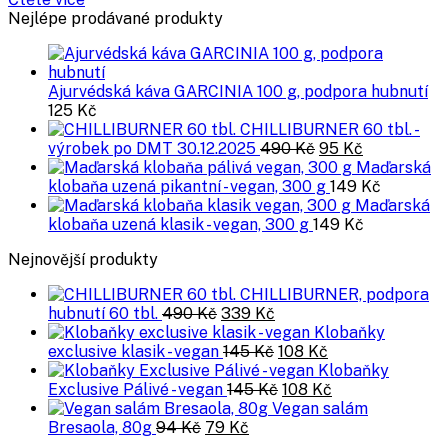
byla:
je:
Nejlépe prodávané produkty
94 Kč.
79 Kč.
Ajurvédská káva GARCINIA 100 g, podpora hubnutí
125
Kč
CHILLIBURNER 60 tbl. -
Původní
Aktuální
výrobek po DMT 30.12.2025
490
Kč
95
Kč
cena
cena
Maďarská
byla:
je:
klobaňa uzená pikantní - vegan, 300 g
149
Kč
490 Kč.
95 Kč.
Maďarská
klobaňa uzená klasik - vegan, 300 g
149
Kč
Nejnovější produkty
CHILLIBURNER, podpora
Původní
Aktuální
hubnutí 60 tbl.
490
Kč
339
Kč
cena
cena
Klobaňky
byla:
je:
Původní
Aktuální
exclusive klasik - vegan
145
Kč
108
Kč
490 Kč.
339 Kč.
cena
cena
Klobaňky
byla:
Původní
je:
Aktuální
Exclusive Pálivé - vegan
145
Kč
108
Kč
145 Kč.
cena
108 Kč.
cena
Vegan salám
Původní
Aktuální
byla:
je:
Bresaola, 80g
94
Kč
79
Kč
cena
cena
145 Kč.
108 Kč.