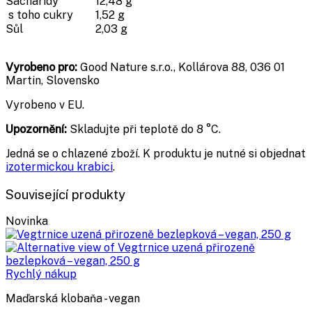
Sacharidy
12,48 g
s toho cukry
1,52 g
Sůl
2,03 g
Vyrobeno pro:
Good Nature s.r.o., Kollárova 88, 036 01
Martin, Slovensko
Vyrobeno v EU.
Upozornění:
Skladujte při teplotě do 8 °C.
Jedná se o chlazené zboží. K produktu je nutné si objednat
izotermickou krabici
.
Související produkty
Novinka
Rychlý nákup
Maďarská klobaňa - vegan