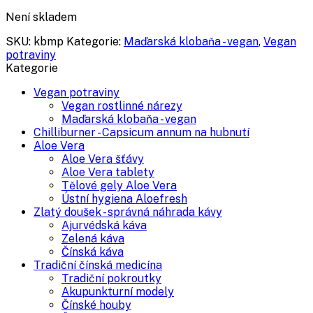
Není skladem
SKU:
kbmp
Kategorie:
Maďarská klobaňa - vegan
,
Vegan
potraviny
Kategorie
Vegan potraviny
Vegan rostlinné nárezy
Maďarská klobaňa - vegan
Chilliburner - Capsicum annum na hubnutí
Aloe Vera
Aloe Vera šťávy
Aloe Vera tablety
Tělové gely Aloe Vera
Ústní hygiena Aloefresh
Zlatý doušek - správná náhrada kávy
Ajurvédská káva
Zelená káva
Čínská káva
Tradiční čínská medicína
Tradiční pokroutky
Akupunkturní modely
Čínské houby