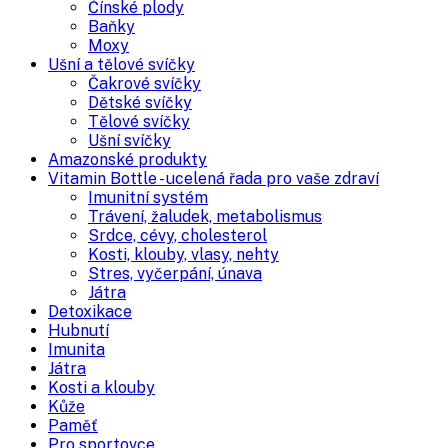
Čínské plody
Baňky
Moxy
Ušní a tělové svíčky
Čakrové svíčky
Dětské svíčky
Tělové svíčky
Ušní svíčky
Amazonské produkty
Vitamin Bottle - ucelená řada pro vaše zdraví
Imunitní systém
Trávení, žaludek, metabolismus
Srdce, cévy, cholesterol
Kosti, klouby, vlasy, nehty
Stres, vyčerpání, únava
Játra
Detoxikace
Hubnutí
Imunita
Játra
Kosti a klouby
Kůže
Paměť
Pro sportovce