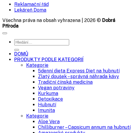
Reklamační řád
byla:
je:
Lekáreň Doma
94 Kč.
79 Kč.
Všechna práva na obsah vyhrazena | 2026 ©
Dobrá
Příroda
Hledat:
DOMŮ
PRODUKTY PODLE KATEGORIÍ
Kategorie
5denní dieta Express Diet na hubnutí
Zlatý doušek – správná náhrada kávy
Tradiční čínská medicína
Vegan potraviny
Kurkuma
Detoxikace
Hubnutí
Imunita
Kategorie
Aloe Vera
Chilliburner – Capsicum annum na hubnutí
Amazonské produkty