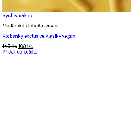
Rychlý nákup
Maďarská klobaňa - vegan
Klobaňky exclusive klasik – vegan
Původní
Aktuální
145
Kč
108
Kč
cena
cena
Přidat do košíku
byla:
je:
145 Kč.
108 Kč.