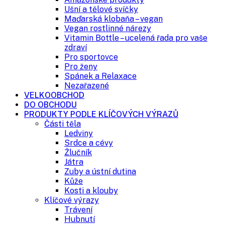
Ušní a tělové svíčky
Maďarská klobaňa – vegan
Vegan rostlinné nárezy
Vitamin Bottle – ucelená řada pro vaše
zdraví
Pro sportovce
Pro ženy
Spánek a Relaxace
Nezařazené
VELKOOBCHOD
DO OBCHODU
PRODUKTY PODLE KLÍČOVÝCH VÝRAZŮ
Části těla
Ledviny
Srdce a cévy
Žlučník
Játra
Zuby a ústní dutina
Kůže
Kosti a klouby
Klíčové výrazy
Trávení
Hubnutí