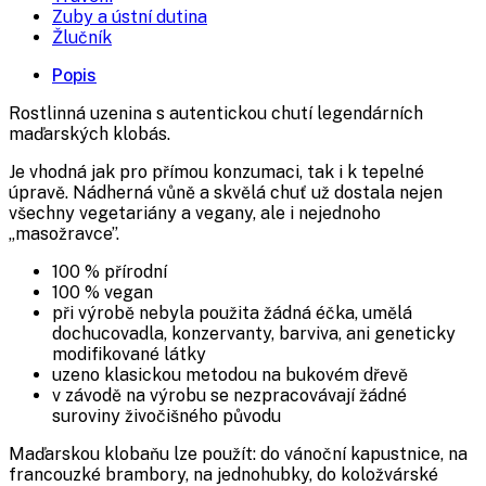
Zuby a ústní dutina
Žlučník
Popis
Rostlinná uzenina s autentickou chutí legendárních
maďarských klobás.
Je vhodná jak pro přímou konzumaci, tak i k tepelné
úpravě. Nádherná vůně a skvělá chuť už dostala nejen
všechny vegetariány a vegany, ale i nejednoho
„masožravce”.
100 % přírodní
100 % vegan
při výrobě nebyla použita žádná éčka, umělá
dochucovadla, konzervanty, barviva, ani geneticky
modifikované látky
uzeno klasickou metodou na bukovém dřevě
v závodě na výrobu se nezpracovávají žádné
suroviny živočišného původu
Maďarskou klobaňu lze použít: do vánoční kapustnice, na
francouzké brambory, na jednohubky, do koložvárské