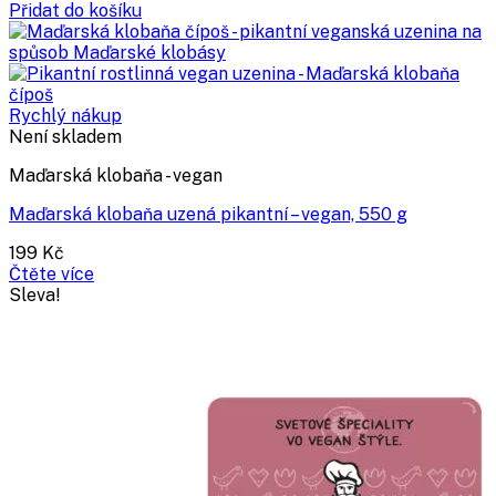
cena
cena
Přidat do košíku
byla:
je:
145 Kč.
108 Kč.
Rychlý nákup
Není skladem
Maďarská klobaňa - vegan
Maďarská klobaňa uzená pikantní – vegan, 550 g
199
Kč
Čtěte více
Sleva!