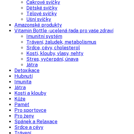
Čakrové svíčky
Dětské svíčky
Tělové svíčky
Ušní svíčky
Amazonské produkty
Vitamin Bottle - ucelená řada pro vaše zdraví
Imunitní systém
Trávení, žaludek, metabolismus
Srdce, cévy, cholesterol
Kosti, klouby, vlasy, nehty
Stres, vyčerpání, únava
Játra
Detoxikace
Hubnutí
Imunita
Játra
Kosti a klouby
Kůže
Paměť
Pro sportovce
Pro ženy
Spánek a Relaxace
Srdce a cévy
Trávení