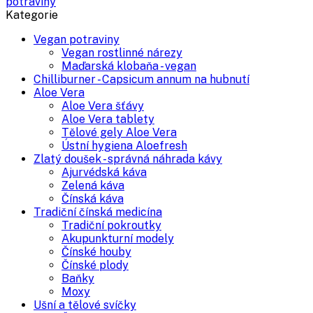
potraviny
Kategorie
Vegan potraviny
Vegan rostlinné nárezy
Maďarská klobaňa - vegan
Chilliburner - Capsicum annum na hubnutí
Aloe Vera
Aloe Vera šťávy
Aloe Vera tablety
Tělové gely Aloe Vera
Ústní hygiena Aloefresh
Zlatý doušek - správná náhrada kávy
Ajurvédská káva
Zelená káva
Čínská káva
Tradiční čínská medicína
Tradiční pokroutky
Akupunkturní modely
Čínské houby
Čínské plody
Baňky
Moxy
Ušní a tělové svíčky