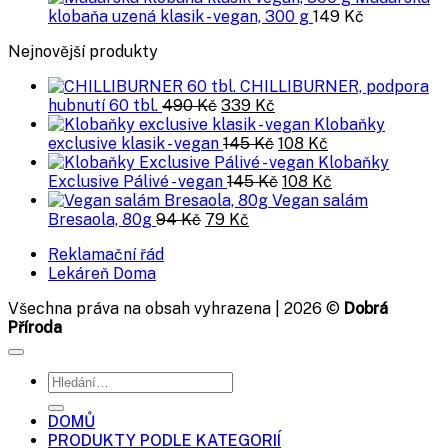
klobaňa uzená klasik - vegan, 300 g
149
Kč
Nejnovější produkty
CHILLIBURNER, podpora
Původní
Aktuální
hubnutí 60 tbl.
490
Kč
339
Kč
cena
cena
Klobaňky
byla:
je:
Původní
Aktuální
exclusive klasik - vegan
145
Kč
108
Kč
490 Kč.
339 Kč.
cena
cena
Klobaňky
byla:
Původní
je:
Aktuální
Exclusive Pálivé - vegan
145
Kč
108
Kč
145 Kč.
cena
108 Kč.
cena
Vegan salám
Původní
Aktuální
byla:
je:
Bresaola, 80g
94
Kč
79
Kč
cena
cena
145 Kč.
108 Kč.
Reklamační řád
byla:
je:
Lekáreň Doma
94 Kč.
79 Kč.
Všechna práva na obsah vyhrazena | 2026 ©
Dobrá
Příroda
Hledat:
DOMŮ
PRODUKTY PODLE KATEGORIÍ