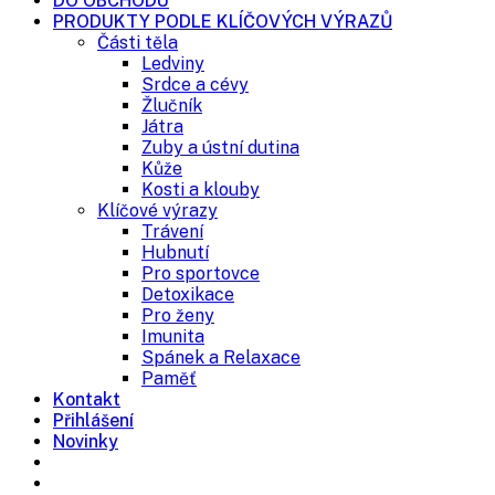
DO OBCHODU
PRODUKTY PODLE KLÍČOVÝCH VÝRAZŮ
Části těla
Ledviny
Srdce a cévy
Žlučník
Játra
Zuby a ústní dutina
Kůže
Kosti a klouby
Klíčové výrazy
Trávení
Hubnutí
Pro sportovce
Detoxikace
Pro ženy
Imunita
Spánek a Relaxace
Paměť
Kontakt
Přihlášení
Novinky
Volejte na 734 720 260