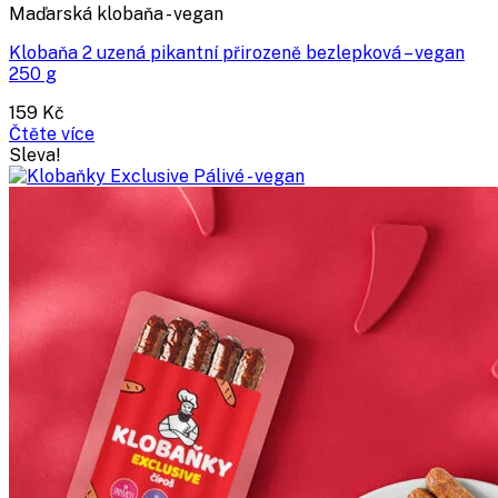
Maďarská klobaňa - vegan
Klobaňa 2 uzená pikantní přirozeně bezlepková – vegan
250 g
159
Kč
Čtěte více
Sleva!