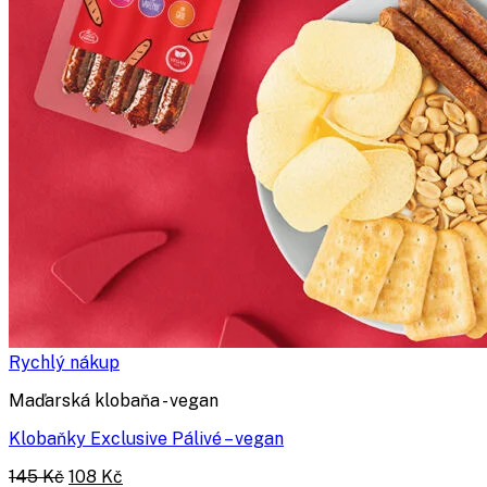
Rychlý nákup
Maďarská klobaňa - vegan
Klobaňky Exclusive Pálivé – vegan
Původní
Aktuální
145
Kč
108
Kč