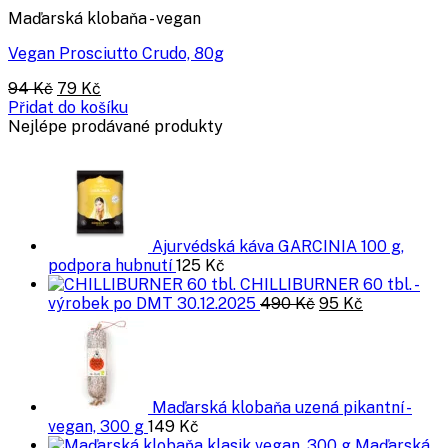
Maďarská klobaňa - vegan
Vegan Prosciutto Crudo, 80g
Původní
Aktuální
94
Kč
79
Kč
cena
cena
Přidat do košíku
byla:
je:
Nejlépe prodávané produkty
94 Kč.
79 Kč.
Ajurvédská káva GARCINIA 100 g,
podpora hubnutí
125
Kč
CHILLIBURNER 60 tbl. -
Původní
Aktuální
výrobek po DMT 30.12.2025
490
Kč
95
Kč
cena
cena
byla:
je:
490 Kč.
95 Kč.
Maďarská klobaňa uzená pikantní -
vegan, 300 g
149
Kč
Maďarská