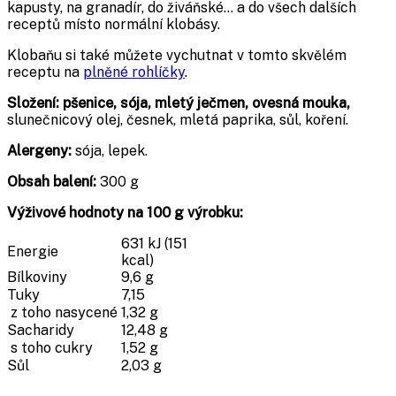
kapusty, na granadír, do živáňské… a do všech dalších
receptů místo normální klobásy.
Klobaňu si také můžete vychutnat v tomto skvělém
receptu na
plněné rohlíčky
.
Složení: pšenice, sója, mletý ječmen, ovesná mouka,
slunečnicový olej, česnek, mletá paprika, sůl, koření.
Alergeny:
sója, lepek.
Obsah balení:
300 g
Výživové hodnoty na 100 g výrobku:
631 kJ (151
Energie
kcal)
Bílkoviny
9,6 g
Tuky
7,15
z toho nasycené
1,32 g
Sacharidy
12,48 g
s toho cukry
1,52 g
Sůl
2,03 g