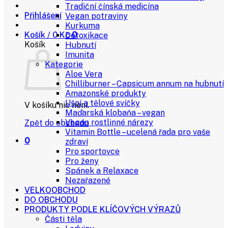
Tradiční čínská medicína
Přihlášení
Vegan potraviny
Kurkuma
Košík /
0
Kč
0
Detoxikace
Košík
Hubnutí
Imunita
Kategorie
Aloe Vera
Chilliburner – Capsicum annum na hubnutí
Amazonské produkty
Ušní a tělové svíčky
V košíku nic není.
Maďarská klobaňa – vegan
Vegan rostlinné nárezy
Zpět do obchodu
Vitamin Bottle – ucelená řada pro vaše
0
zdraví
Pro sportovce
Pro ženy
Spánek a Relaxace
Nezařazené
VELKOOBCHOD
DO OBCHODU
PRODUKTY PODLE KLÍČOVÝCH VÝRAZŮ
Části těla