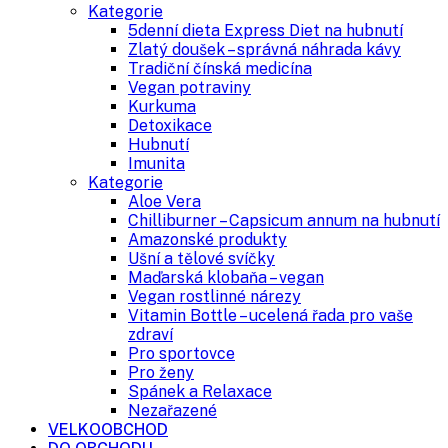
Kategorie
5denní dieta Express Diet na hubnutí
Zlatý doušek – správná náhrada kávy
Tradiční čínská medicína
Vegan potraviny
Kurkuma
Detoxikace
Hubnutí
Imunita
Kategorie
Aloe Vera
Chilliburner – Capsicum annum na hubnutí
Amazonské produkty
Ušní a tělové svíčky
Maďarská klobaňa – vegan
Vegan rostlinné nárezy
Vitamin Bottle – ucelená řada pro vaše
zdraví
Pro sportovce
Pro ženy
Spánek a Relaxace
Nezařazené
VELKOOBCHOD