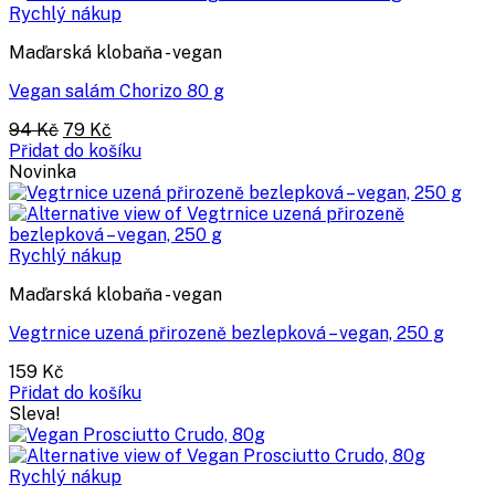
Rychlý nákup
Maďarská klobaňa - vegan
Vegan salám Chorizo 80 g
Původní
Aktuální
94
Kč
79
Kč
cena
cena
Přidat do košíku
byla:
je:
Novinka
94 Kč.
79 Kč.
Rychlý nákup
Maďarská klobaňa - vegan
Vegtrnice uzená přirozeně bezlepková – vegan, 250 g
159
Kč
Přidat do košíku
Sleva!
Rychlý nákup