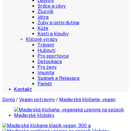
Ledviny
Srdce a cévy
Žlučník
Játra
Zuby a ústní dutina
Kůže
Kosti a klouby
Klíčové výrazy
Trávení
Hubnutí
Pro sportovce
Detoxikace
Pro ženy
Imunita
Spánek a Relaxace
Paměť
Kontakt
Domů
/
Vegan potraviny
/
Maďarská klobaňa - vegan