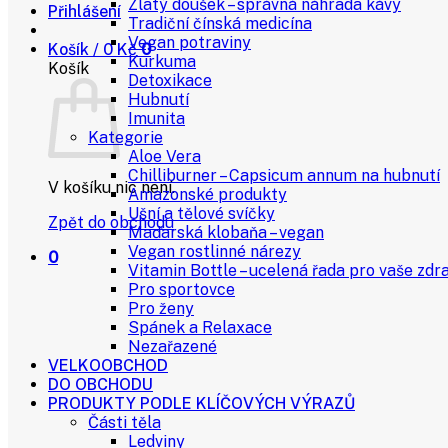
Zlatý doušek – správná náhrada kávy
Přihlášení
Tradiční čínská medicína
Vegan potraviny
Košík /
0
Kč
0
Kurkuma
Košík
Detoxikace
Hubnutí
Imunita
Kategorie
Aloe Vera
Chilliburner – Capsicum annum na hubnutí
V košíku nic není.
Amazonské produkty
Ušní a tělové svíčky
Zpět do obchodu
Maďarská klobaňa – vegan
Vegan rostlinné nárezy
0
Vitamin Bottle – ucelená řada pro vaše zdra
Pro sportovce
Pro ženy
Spánek a Relaxace
Nezařazené
VELKOOBCHOD
DO OBCHODU
PRODUKTY PODLE KLÍČOVÝCH VÝRAZŮ
Části těla
Ledviny