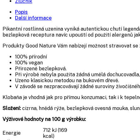
Žlučník
Popis
Další informace
Pikantní rostlinná uzenina vyniká autentickou chutí legen
bezlepková receptura navíc upouští od použití alergenů jako
Produkty Good Nature Vám nabízejí možnost stravovat se zdr
100% přírodní
100% vegan
Přirozeně bezlepková.
Při výrobě nebyla použita žádná umělá dochucovadla, 
Uzeno klasickou metodou na bukovém dřevě.
V závodě se nezpracovávají žádné suroviny živočišné
Klobaňa je vhodná jak pro přímou konzumaci, tak i k tepeln
Složení:
cizrna, hnědá rýže, bezlepková ovesná mouka, slune
Výživové hodnoty na 100 g výrobku:
712 kJ (169
Energie
kcal)