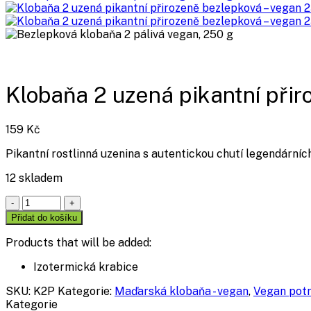
Klobaňa 2 uzená pikantní při
159
Kč
Pikantní rostlinná uzenina s autentickou chutí legendárníc
12 skladem
Klobaňa
2
Přidat do košíku
uzená
pikantní
Products that will be added:
přirozeně
Izotermická krabice
bezlepková
–
SKU:
K2P
Kategorie:
Maďarská klobaňa - vegan
,
Vegan potr
vegan
Kategorie
250