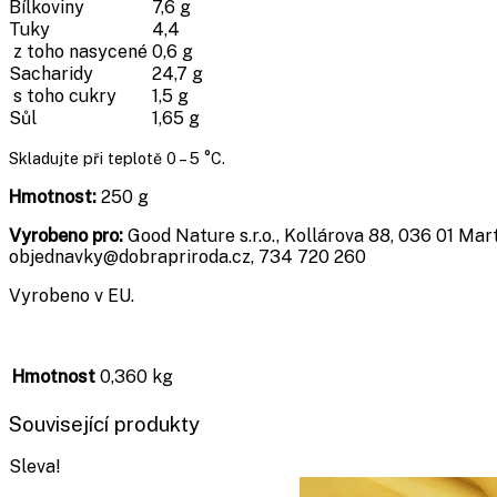
Bílkoviny
7,6 g
Tuky
4,4
z toho nasycené
0,6 g
Sacharidy
24,7 g
s toho cukry
1,5 g
Sůl
1,65 g
Skladujte při teplotě 0 – 5 °C.
Hmotnost:
250 g
Vyrobeno pro:
Good Nature s.r.o., Kollárova 88, 036 01 Mar
objednavky@dobrapriroda.cz, 734 720 260
Vyrobeno v EU.
Hmotnost
0,360 kg
Související produkty
Sleva!