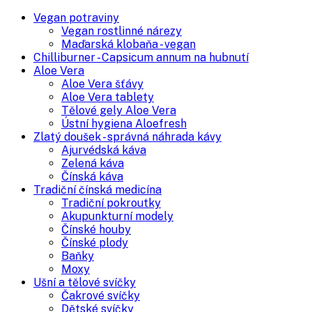
g
Vegan potraviny
množství
Vegan rostlinné nárezy
Maďarská klobaňa - vegan
Chilliburner - Capsicum annum na hubnutí
Aloe Vera
Aloe Vera šťávy
Aloe Vera tablety
Tělové gely Aloe Vera
Ústní hygiena Aloefresh
Zlatý doušek - správná náhrada kávy
Ajurvédská káva
Zelená káva
Čínská káva
Tradiční čínská medicína
Tradiční pokroutky
Akupunkturní modely
Čínské houby
Čínské plody
Baňky
Moxy
Ušní a tělové svíčky
Čakrové svíčky
Dětské svíčky