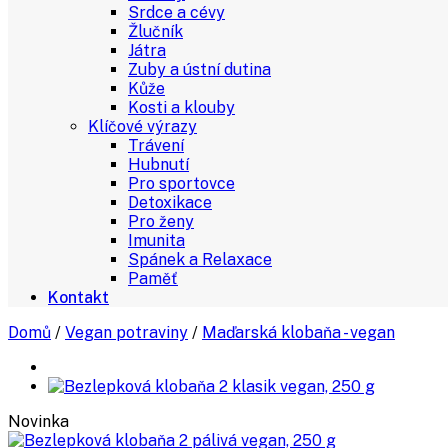
Srdce a cévy
Žlučník
Játra
Zuby a ústní dutina
Kůže
Kosti a klouby
Klíčové výrazy
Trávení
Hubnutí
Pro sportovce
Detoxikace
Pro ženy
Imunita
Spánek a Relaxace
Paměť
Kontakt
Domů
/
Vegan potraviny
/
Maďarská klobaňa - vegan
Novinka