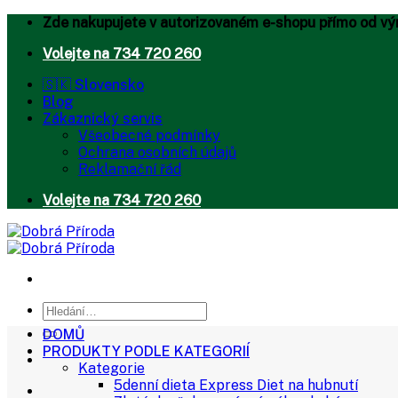
Přeskočit
Zde nakupujete v autorizovaném e-shopu přímo od vý
na
Volejte na 734 720 260
obsah
🇸🇰 Slovensko
Blog
Zákaznický servis
Všeobecné podmínky
Ochrana osobních údajů
Reklamační řád
Volejte na 734 720 260
Hledat:
DOMŮ
PRODUKTY PODLE KATEGORIÍ
Kategorie
5denní dieta Express Diet na hubnutí