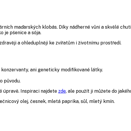
dárních maďarských klobás. Díky nádherné vůni a skvělé chut
 je pšenice a sója.
avěji a ohleduplněji ke zvířatům i životnímu prostředí.
konzervanty, ani geneticky modifikované látky.
ho původu.
é úpravě. Inspiraci najdete
zde
, ale použít ji můžete do jakéh
čnicový olej, česnek, mletá paprika, sůl, mletý kmín.