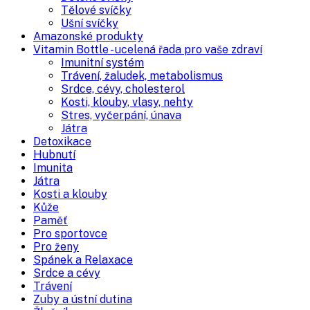
Tělové svíčky
Ušní svíčky
Amazonské produkty
Vitamin Bottle - ucelená řada pro vaše zdraví
Imunitní systém
Trávení, žaludek, metabolismus
Srdce, cévy, cholesterol
Kosti, klouby, vlasy, nehty
Stres, vyčerpání, únava
Játra
Detoxikace
Hubnutí
Imunita
Játra
Kosti a klouby
Kůže
Paměť
Pro sportovce
Pro ženy
Spánek a Relaxace
Srdce a cévy
Trávení
Zuby a ústní dutina